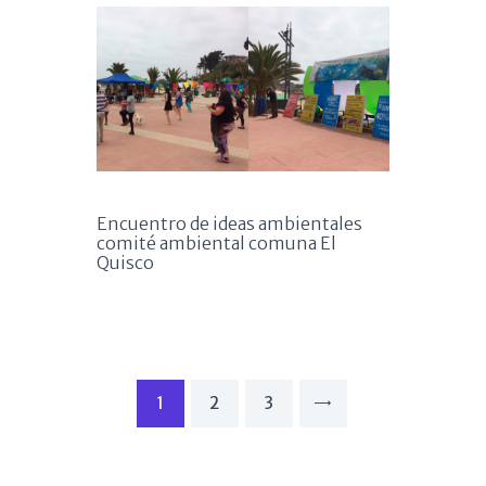
Encuentro de ideas ambientales
comité ambiental comuna El
Quisco
Navegación de
PAGE
1
PAGE
2
PAGE
3
>
entradas