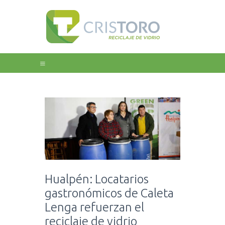
Home
Nosotros
Educación
Galeria
Noticias
Contacto
Hualpén: Locatarios
gastronómicos de Caleta
Lenga refuerzan el
reciclaje de vidrio