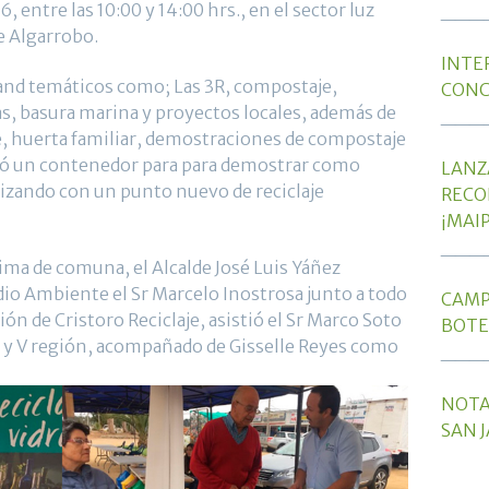
, entre las 10:00 y 14:00 hrs., en el sector luz
___
de Algarrobo.
INTE
tand temáticos como; Las 3R, compostaje,
CONC
s, basura marina y proyectos locales, además de
___
aje, huerta familiar, demostraciones de compostaje
staló un contenedor para para demostrar como
LANZ
alizando con un punto nuevo de reciclaje
RECO
¡MAI
___
xima de comuna, el Alcalde José Luis Yáñez
dio Ambiente el Sr Marcelo Inostrosa junto a todo
CAMP
ón de Cristoro Reciclaje, asistió el Sr Marco Soto
BOTE
 y V región, acompañado de Gisselle Reyes como
___
NOTA
SAN J