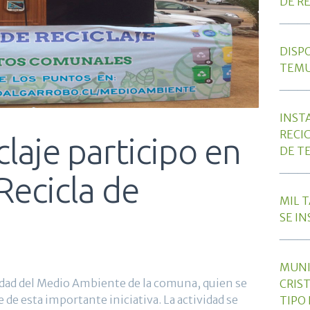
DE RE
___
DISP
TEMU
___
INST
RECI
claje participo en
DE T
___
Recicla de
MIL 
SE I
___
MUNI
nidad del Medio Ambiente de la comuna, quien se
CRIS
 de esta importante iniciativa. La actividad se
TIPO 