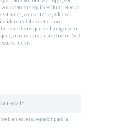
pernatur aut odit aut fugit, sed
e voluptatem sequi nesciunt. Neque
 sit amet, consectetur, adipisci
ncidunt ut labore et dolore
bendum lacus quis nulla dignissim
iquet, maximus molestie tortor. Sed
alesuada luctus.
 web en este navegador para la