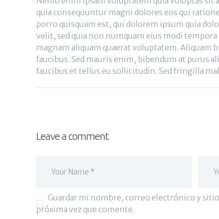
Nemo enim ipsam voluptatem quia voluptas sit as
quia consequuntur magni dolores eos qui ration
porro quisquam est, qui dolorem ipsum quia dolor
velit, sed quia non numquam eius modi tempora i
magnam aliquam quaerat voluptatem. Aliquam bi
faucibus. Sed mauris enim, bibendum at purus al
faucibus et tellus eu sollicitudin. Sed fringilla m
Leave a comment
Guardar mi nombre, correo electrónico y sitio
próxima vez que comente.