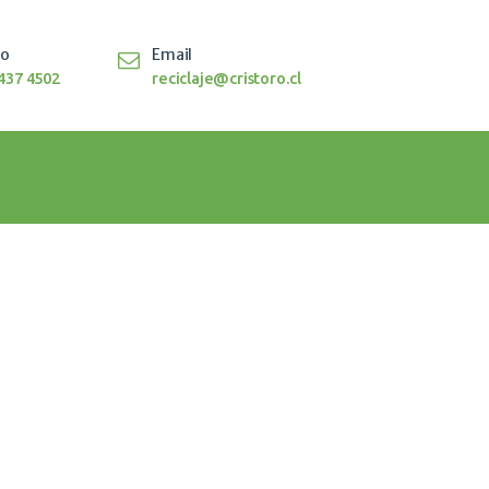
to
Email
437 4502
reciclaje@cristoro.cl