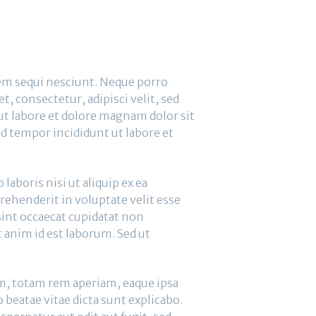
em sequi nesciunt. Neque porro
, consectetur, adipisci velit, sed
 labore et dolore magnam dolor sit
od tempor incididunt ut labore et
aboris nisi ut aliquip ex ea
ehenderit in voluptate velit esse
 sint occaecat cupidatat non
t anim id est laborum. Sed ut
, totam rem aperiam, eaque ipsa
o beatae vitae dicta sunt explicabo.