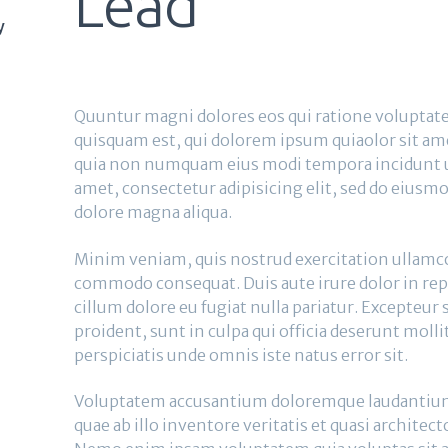
Lead
y
Quuntur magni dolores eos qui ratione voluptat
quisquam est, qui dolorem ipsum quiaolor sit amet
quia non numquam eius modi tempora incidunt ut
amet, consectetur adipisicing elit, sed do eiusm
dolore magna aliqua.
Minim veniam, quis nostrud exercitation ullamco l
commodo consequat. Duis aute irure dolor in repr
cillum dolore eu fugiat nulla pariatur. Excepteur
proident, sunt in culpa qui officia deserunt molli
perspiciatis unde omnis iste natus error sit.
Voluptatem accusantium doloremque laudantium
quae ab illo inventore veritatis et quasi architect