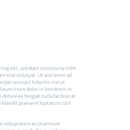
scing elit, sed diam nonummy nibh
m erat volutpat. Ut wisi enim ad
rper suscipit lobortis nisl ut
eum iriure dolor in hendrerit in
dolore eu feugiat nulla facilisis at
i blandit praesent luptatum zzril
 sit voluptatem accusantium