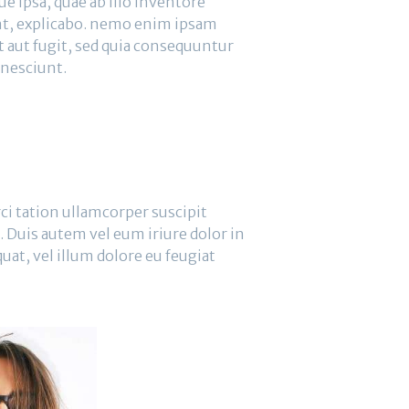
 ipsa, quae ab illo inventore
sunt, explicabo. nemo enim ipsam
t aut fugit, sed quia consequuntur
 nesciunt.
ci tation ullamcorper suscipit
. Duis autem vel eum iriure dolor in
uat, vel illum dolore eu feugiat