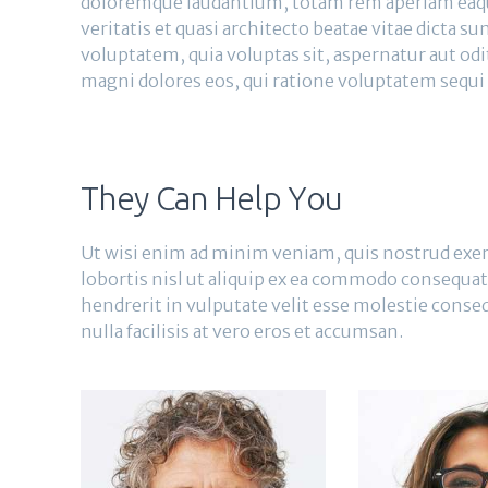
doloremque laudantium, totam rem aperiam eaque
veritatis et quasi architecto beatae vitae dicta 
voluptatem, quia voluptas sit, aspernatur aut odi
magni dolores eos, qui ratione voluptatem sequi
They Can Help You
Ut wisi enim ad minim veniam, quis nostrud exer
lobortis nisl ut aliquip ex ea commodo consequat
hendrerit in vulputate velit esse molestie conseq
nulla facilisis at vero eros et accumsan.