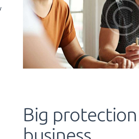
y
Big protection
business