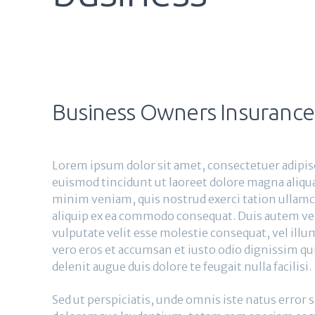
Business Owners Insurance
Lorem ipsum dolor sit amet, consectetuer adipi
euismod tincidunt ut laoreet dolore magna aliqua
minim veniam, quis nostrud exerci tation ullamco
aliquip ex ea commodo consequat. Duis autem vel 
vulputate velit esse molestie consequat, vel illum 
vero eros et accumsan et iusto odio dignissim qu
delenit augue duis dolore te feugait nulla facilisi.
Sed ut perspiciatis, unde omnis iste natus error