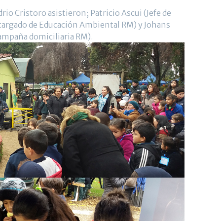
rio Cristoro asistieron; Patricio Ascui (Jefe de
cargado de Educación Ambiental RM) y Johans
ampaña domiciliaria RM).