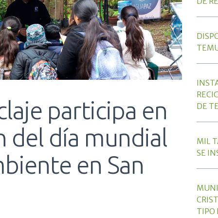
DE RE
___
DISP
TEMU
___
INST
RECI
claje participa en
DE T
___
n del día mundial
MIL 
SE I
biente en San
___
MUNI
CRIS
TIPO 