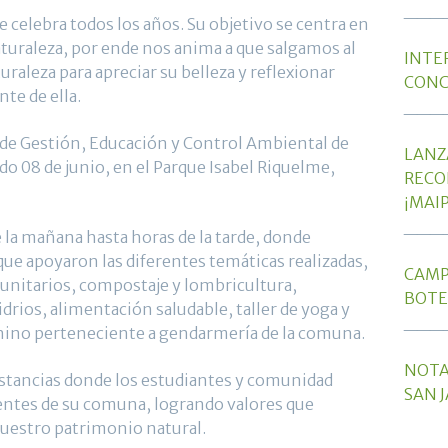
___
 celebra todos los años. Su objetivo se centra en
aturaleza, por ende nos anima a que salgamos al
INTE
uraleza para apreciar su belleza y reflexionar
CONC
te de ella.
___
e Gestión, Educación y Control Ambiental de
LANZ
do 08 de junio, en el Parque Isabel Riquelme,
RECO
¡MAI
___
e la mañana hasta horas de la tarde, donde
que apoyaron las diferentes temáticas realizadas,
CAMP
unitarios, compostaje y lombricultura,
BOTE
vidrios, alimentación saludable, taller de yoga y
___
ino perteneciente a gendarmería de la comuna.
NOTA
nstancias donde los estudiantes y comunidad
SAN J
entes de su comuna, logrando valores que
nuestro patrimonio natural.