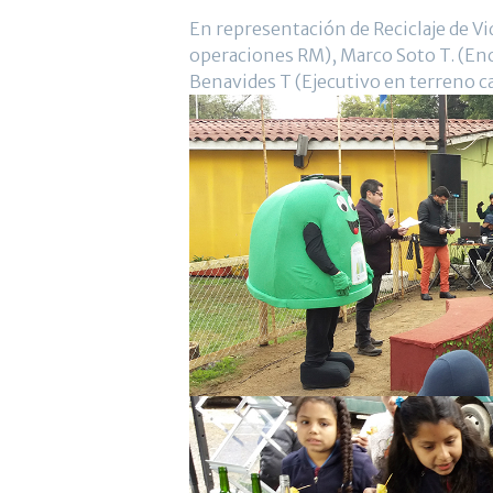
En representación de Reciclaje de Vid
operaciones RM), Marco Soto T. (En
Benavides T (Ejecutivo en terreno c